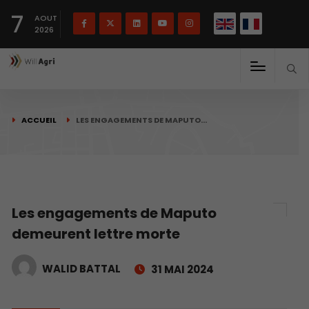
English
Français
English
7
(
)
AOUT
2026
ACCUEIL
LES ENGAGEMENTS DE MAPUTO…
Les engagements de Maputo
demeurent lettre morte
WALID BATTAL
31 MAI 2024