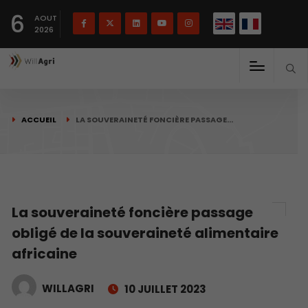
English
Français
English
6
(
)
AOUT
2026
ACCUEIL
LA SOUVERAINETÉ FONCIÈRE PASSAGE…
La souveraineté foncière passage
obligé de la souveraineté alimentaire
africaine
WILLAGRI
10 JUILLET 2023