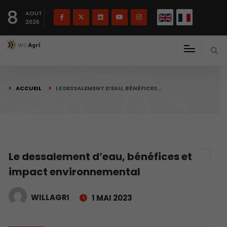
English
Français
English
8
(
)
AOUT
2026
ACCUEIL
LE DESSALEMENT D’EAU, BÉNÉFICES…
Le dessalement d’eau, bénéfices et
impact environnemental
WILLAGRI
1 MAI 2023