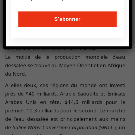
Source : Statista.
Dessalement, état des lieux à l’échelle mondiale
La moitié de la production mondiale d’eau
dessalée se trouve au Moyen-Orient et en Afrique
du Nord.
A elles deux, ces régions du monde ont investi
près de $40 milliards, Arabie Saoudite et Émirats
Arabes Unis en tête, $14,6 milliards pour le
premier, 10,3 milliards pour le second. Le marché
de l’eau dessalée est principalement aux mains
de
Saline Water Conversion Corporation
(SWCC), un