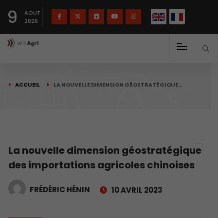
English
Français
English
9
(
)
AOUT
2026
ACCUEIL
LA NOUVELLE DIMENSION GÉOSTRATÉGIQUE…
La nouvelle dimension géostratégique
des importations agricoles chinoises
FRÉDÉRIC HÉNIN
10 AVRIL 2023