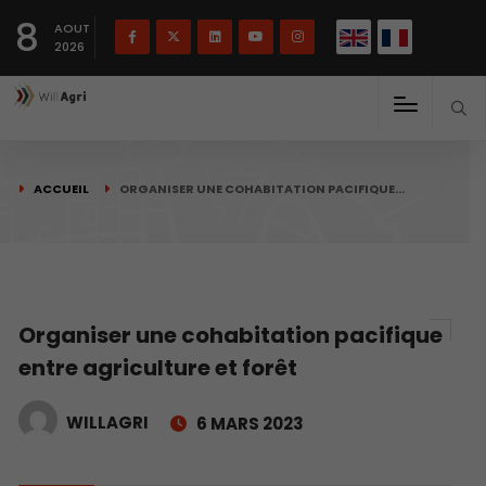
English
Français
English
8
(
)
AOUT
2026
ACCUEIL
ORGANISER UNE COHABITATION PACIFIQUE…
Organiser une cohabitation pacifique
entre agriculture et forêt
WILLAGRI
6 MARS 2023