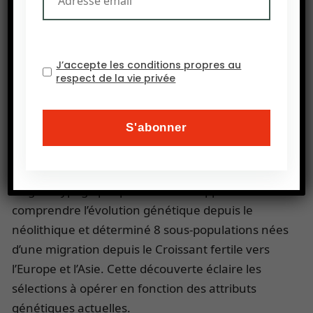
caractéristiques. Un enseignement riche qui va
permettre d’améliorer l’espèce par sélection.
Le blé, roi de l’hybridation
J’accepte les conditions propres au
Une étude comparative des gènes de blés
respect de la vie privée
modernes et ancestraux ont conclu à une
succession d’hybridations récurrentes, sur des
périodes différentes, qui ont abouti à de
nombreuses variétés de blé capables de s’adapter
à presque tous les climats à travers le monde.
Le génotypage par puce a offert l’opportunité de
comprendre l’évolution génétique depuis le
néolithique et déterminé 8 sous-populations nées
d’une migration depuis le Croissant fertile vers
l’Europe et l’Asie. Cette découverte éclaire les
sélections à opérer en fonction des attributs
génétiques actuelles.