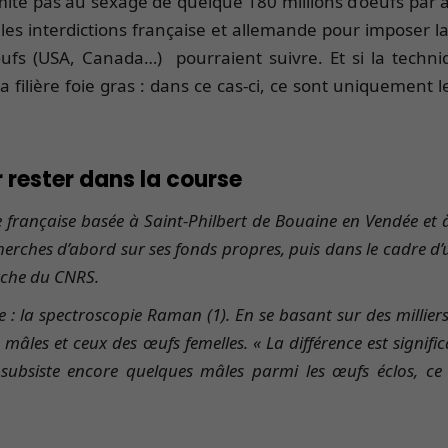
imite pas au sexage de quelque 180 millions d’oeufs par a
es interdictions française et allemande pour imposer la
œufs (USA, Canada…) pourraient suivre. Et si la techniq
la filière foie gras : dans ce cas-ci, ce sont uniquement 
 rester dans la course
e française basée à Saint-Philbert de Bouaine en Vendée et 
echerches d’abord sur ses fonds propres, puis dans le cadre 
erche du CNRS.
 la spectroscopie Raman (1). En se basant sur des milliers 
s mâles et ceux des œufs femelles. « La différence est signif
 il subsiste encore quelques mâles parmi les œufs éclos, 