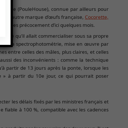
de gamme (PouleHouse), connue par ailleurs pour
se. Une autre marque d’œufs française,
Cocorette,
s sexées précocement d’ici quelques mois.
noncé qu’il allait commercialiser sous sa propre
lisée, la spectrophotométrie, mise en œuvre par
 entre celles des mâles, plus claires, et celles
a aussi des inconvénients : comme la technique
à partir de 13 jours après la ponte, lorsque les
 » à partir du 10e jour, ce qui pourrait poser
r les délais fixés par les ministres français et
e fiable à 100 %, compatible avec les cadences