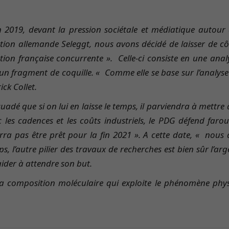
 2019, devant la pression sociétale et médiatique autour d
ution allemande Seleggt, nous avons décidé de laisser de c
tion française concurrente ». Celle-ci consiste en une ana
un fragment de coquille. « Comme elle se base sur l’analyse 
ick Collet.
uadé que si on lui en laisse le temps, il parviendra à mettr
 les cadences et les coûts industriels, le PDG défend farou
rra pas être prêt pour la fin 2021 ». A cette date, « nous
s, l’autre pilier des travaux de recherches est bien sûr l’ar
aider à attendre son but.
la composition moléculaire qui exploite le phénomène phys