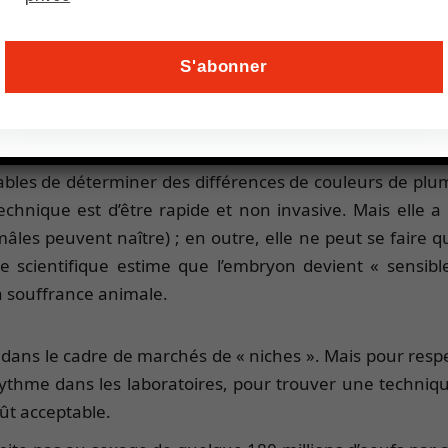
our l’instant, il est utilisé par une marque très haut 
 sauver » les poules à la fin de leur carrière de pondeu
cédé et de sortir ses premiers œufs pondus par des poule
 ce sujet : début février 2020, le groupe Carrefour a an
is, c’est une autre technologie allemande qui sera uti
ables de déterminer des différences de couleurs de plumes
technique est d’être rapide et non invasive. Mais elle 
les peuvent naître) ; en outre, elle ne peut se faire qu’
re scientifique estime que l’embryon devient « sensible
a souffrance animale.
ns le cadre de marchés de « niches ». Mais pour respecte
ythme dans les laboratoires, pour trouver une techniqu
ût acceptable.