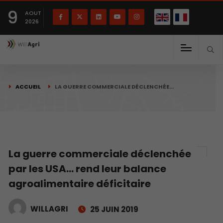
English
Français
English
9
(
)
AOUT
2026
ACCUEIL
LA GUERRE COMMERCIALE DÉCLENCHÉE…
La guerre commerciale déclenchée
par les USA… rend leur balance
agroalimentaire déficitaire
WILLAGRI
25 JUIN 2019