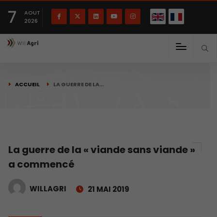
English
Français
English
7
(
)
AOUT
2026
ACCUEIL
LA GUERRE DE LA…
La guerre de la « viande sans viande »
a commencé
WILLAGRI
21 MAI 2019