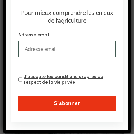
souffrances animales. Le bénéfice n’est pas
Pour mieux comprendre les enjeux
mince. Selon la FAO, la filière viande est
de l’agriculture
responsable de 14,5% des émissions de gaz à
effet de serre. L’élevage absorbe, en outre, 29%
Adresse email
de l’eau consommée par l’agriculture et occupe
60% des terres agricoles tout en ne fournissant
que 2% des calories consommées par les
hommes. Cerise sur la gâteau : tous ceux qui ont
goûté le
Beyond Burger
le trouve bon.
Beyond
J’accepte les conditions propres au
respect de la vie privée
Meat
n’est pas seul sur le marché. Pour une fois,
défenseurs de l’environnement, fermiers, vegans
et spécistes sont unis dans une sainte alliance
dans leur guerre contre la viande.