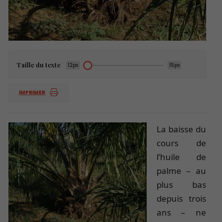
Taille du texte
12px
15px
IMPRIMER
La baisse du
cours de
l’huile de
palme – au
plus bas
depuis trois
ans – ne