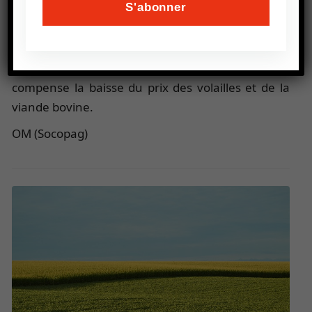
En ce qui concerne la viande, les prix sont
globalement stables par rapport à juillet. La
hausse du prix de la viande de porc et des ovins,
conséquence d’une très forte demande chinoise,
compense la baisse du prix des volailles et de la
viande bovine.
OM (Socopag)