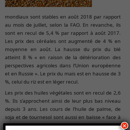
mondiaux sont stables en août 2018 par rapport
au mois de juillet, selon la FAO. En revanche, ils
sont en recul de 5,4 % par rapport à août 2017.
Les prix des céréales ont augmenté de 4 % en
moyenne en août. La hausse du prix du blé
atteint 8 % « en raison de la détérioration des
perspectives agricoles dans l’Union européenne
et en Russie ». Le prix du maïs est en hausse de 3
%, celui du riz est en léger recul.
Les prix des huiles végétales sont en recul de 2,6
%. Ils s’approchent ainsi de leur plus bas niveau
depuis 3 ans. Les cours de l’huile de palme, de
soja et de tournesol sont aussi en baisse « face à
des perspectives de production favorables et pour
×