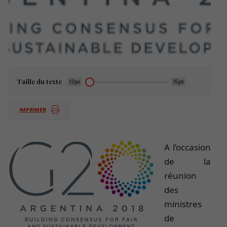
Taille du texte
12px
15px
IMPRIMER
A l’occasion
de la
réunion
des
ministres
de