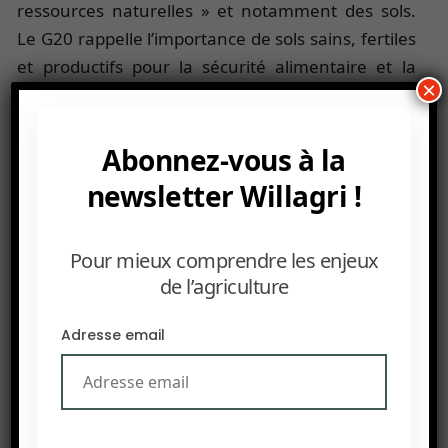
ressources naturelles » et notamment des sols.
Le G20 rappelle l’importance de sols sains, fertiles
et productifs pour la sécurité alimentaire et la
×
santé humaine. Or, plus de 10 millions d’hectares
de terres cultivées sont perdues chaque année
dans le monde en raison notamment de l’érosion,
Abonnez-vous à la
de l’extension urbaine, du développement des
newsletter Willagri !
infrastructures,… « La réduction des terres
disponibles pour la production alimentaire
Pour mieux comprendre les enjeux
entraîne une dégradation irréversible de
de l’agriculture
l’écosystème qui devient dramatique dans les
pays en développement ou les régions à forte
Adresse email
insécurité alimentaire » constate le G20. Le
groupe des 20 premières économies mondiales
se propose d’organiser la coordination
internationale pour encourager la collaboration