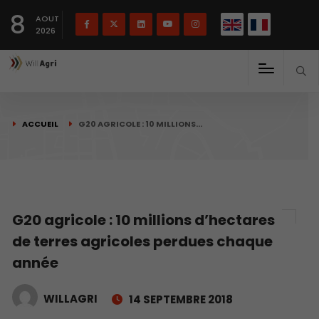
English
Français
English
8
(
)
AOUT
2026
ACCUEIL
G20 AGRICOLE : 10 MILLIONS…
G20 agricole : 10 millions d’hectares
de terres agricoles perdues chaque
année
WILLAGRI
14 SEPTEMBRE 2018