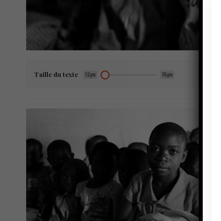
Taille du texte
12px
15px