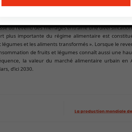
qu’elle est estimée à 45 % en Afrique de l’Oues
millions d’habitants, 88 millions d’urbains, chiffre
double, d’ici à 2030. Cette urbanisation de la p
usse du revenu des ménages entraine une diversification
art plus importante du régime alimentaire est constit
s et légumes et les aliments transformés ». Lorsque le re
consommation de fruits et légumes connaît aussi une ha
équence, la valeur du marché alimentaire urbain en 
ars, d’ici 2030.
La production mondiale de 