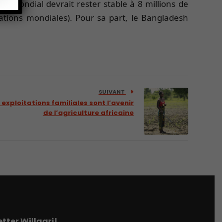
 mondial devrait rester stable à 8 millions de
tations mondiales). Pour sa part, le Bangladesh
SUIVANT
 exploitations familiales sont l’avenir
de l’agriculture africaine
tter Willagri!