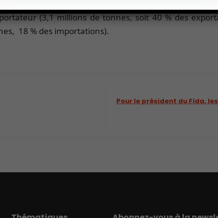
 millions de tonnes (+2,7 %). En revanche, le commerce
exportateur (3,1 millions de tonnes, soit 40 % des expor
nnes, 18 % des importations).
Pour le président du Fida, les
Thématiques
Abonnez-vous à la newsle