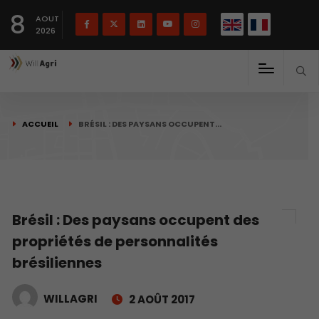
English
Français
English
8
(
)
AOUT
2026
ACCUEIL
BRÉSIL : DES PAYSANS OCCUPENT…
Brésil : Des paysans occupent des
propriétés de personnalités
brésiliennes
WILLAGRI
2 AOÛT 2017