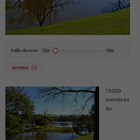
Taille du texte
12px
15px
IMPRIMER
15000
membres
du