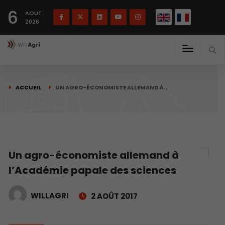
English
Français
English
6
(
)
AOUT
2026
ACCUEIL
UN AGRO-ÉCONOMISTE ALLEMAND À…
Un agro-économiste allemand à
l’Académie papale des sciences
WILLAGRI
2 AOÛT 2017