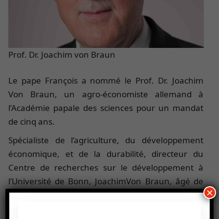
Prof. Dr. Joachim von Braun
Le pape François a nommé le Prof. Dr. Joachim
Von Braun, un agro-économiste allemand à
l’Académie papale des sciences pour un mandat
de cinq ans.
Spécialiste de l’agriculture, du développement
économique, et de la durabilité, directeur du
Centre de recherches sur le développement à
l’Université de Bonn, JoachimVon Braun, âgé de
×
66 ans, succède au Suisse Werner Arber prix
Nobel de biologie. Le nouveau promu est