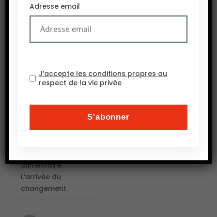
Adresse email
17 DÉCEMBRE 2018
L’adaptation au
changement
climatique et son
atténuation
comptent parmi les
J’accepte les conditions propres au
respect de la vie privée
principaux défis
que doit relever
l’agriculture. Au
Sud, ces défis
s’associent à un
impératif de
sécurité
alimentaire.
L’arrivée du
changement.