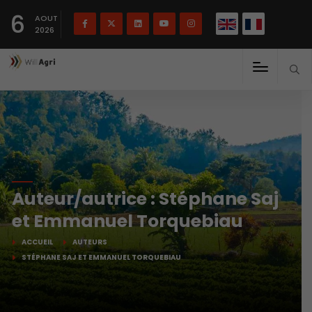
English
Français
English
6
(
)
AOUT
2026
Auteur/autrice :
Stéphane Saj
et Emmanuel Torquebiau
ACCUEIL
AUTEURS
STÉPHANE SAJ ET EMMANUEL TORQUEBIAU