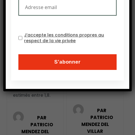
Vers un renouveau de la riziculture pluviale
Le long chemin vers l’autosuffisance rizicole
24 JUIN 2019
25 MARS 2019
Le riz est la céréale
Le riz est la
J’accepte les conditions propres au
la plus consommée
deuxième céréale
respect de la vie privée
au Sénégal devant
la plus consommée
le mil et le maïs.
en Afrique, après le
L’offre locale ne
maïs. En Afrique de
couvre cependant
l’Ouest où l’on
que 35% des
consomme plus
besoins de
des deux tiers de la
consommation,
céréale en Afrique.
estimés entre 1,8.
PAR
PATRICIO
PAR
MENDEZ DEL
PATRICIO
VILLAR
MENDEZ DEL