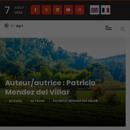
English
Français
English
7
(
)
AOUT
2026
Auteur/autrice :
Patricio
Mendez del Villar
ACCUEIL
AUTEURS
PATRICIO MENDEZ DEL VILLAR