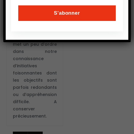
la productivité de
l’agriculture
africaine et le sort
de ses agriculteurs.
Cette revue est la
bienvenue car elle
met un peu d’ordre
dans notre
connaissance
d’initiatives
foisonnantes dont
les objectifs sont
parfois redondants
ou d’appréhension
difficile. A
conserver
précieusement.