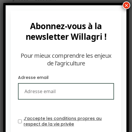
×
souvent des
organisations
internationales
Abonnez-vous à la
(
ONU
,
FAO
…) et
newsletter Willagri !
régionales, des
organismes de
coopération
Pour mieux comprendre les enjeux
internationale
de l’agriculture
(
Usaid
,
AFD
…), des
fondations privées
(Fondation
Adresse email
Gates…), des
entreprises privées
(Syngenta,
Yara
…)
ou des ministères.
Toutes se sont
J’accepte les conditions propres au
données pour
respect de la vie privée
mission d’améliorer