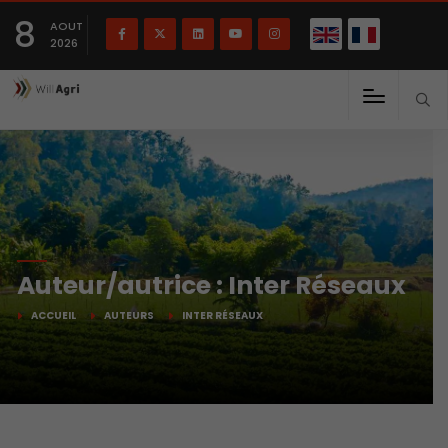
English
Français
English
8
(
)
AOUT
2026
Auteur/autrice :
Inter Réseaux
ACCUEIL
AUTEURS
INTER RÉSEAUX