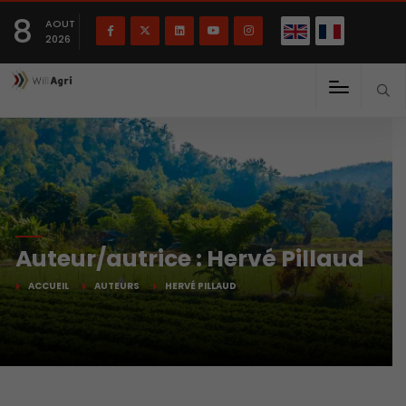
English
Français
English
8
(
)
AOUT
2026
Auteur/autrice :
Hervé Pillaud
ACCUEIL
AUTEURS
HERVÉ PILLAUD