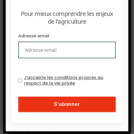
coups : d’une part,
réduire l’insécurité
Pour mieux comprendre les enjeux
alimentaire et de
de l’agriculture
l’autre, tempérer
freiner le
Adresse email
réchauffement
climatique. C’est un
rêve : réconcilier ce
couple infernal que
forment le climat et
l’agriculture. Ces
J’accepte les conditions propres au
deux initiatives,
respect de la vie privée
malgré ses
augustes parrains,
ont été dénoncées
par des
universitaires et des
ONG de renom
comme des