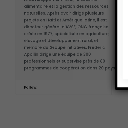
alimentaire et la gestion des ressources
naturelles. Après avoir dirigé plusieurs
projets en Haïti et Amérique latine, il est
directeur général d’AVSF, ONG française
créée en 1977, spécialisée en agriculture,
élevage et développement rural, et
membre du Groupe initiatives. Frédéric
Apollin dirige une équipe de 300
professionnels et supervise près de 80
programmes de coopération dans 20 pays.
Follow: