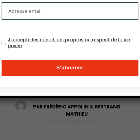
[inbound_button font_size=”14″
color=”#8d0100″ text_color=”#ffffff”
icon=”file-o” url=”https://willagri.com/wp-
content/uploads/2019/04/Dossier_Willagri_Agroecol
2019.pdf” width=””
J’accepte les conditions propres au respect de la vie
privée
target=”_blank”]Télécharger le dossier en
PDF[/inbound_button] Association
professionnelle de coopération au
développement rural et de solidarité
internationale, Agronomes et Vétérinaires sans
Frontières (AVSF).
PAR FRÉDÉRIC APPOLIN & BERTRAND
MATHIEU