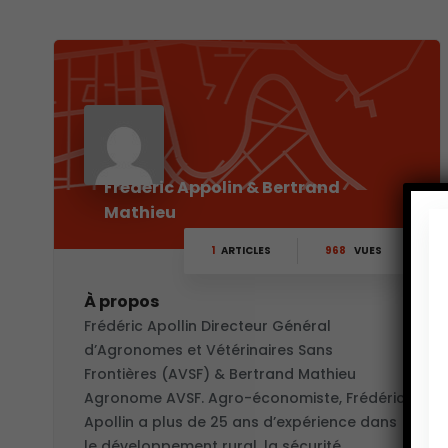
Frédéric Appolin & Bertrand
Mathieu
1
ARTICLES
968
VUES
À propos
Frédéric Apollin Directeur Général
d’Agronomes et Vétérinaires Sans
Frontières (AVSF) & Bertrand Mathieu
Agronome AVSF. Agro-économiste, Frédéric
Apollin a plus de 25 ans d’expérience dans
le développement rural, la sécurité