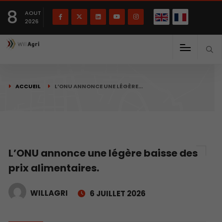
English
Français
English
8
(
)
AOUT
2026
ACCUEIL
L’ONU ANNONCE UNE LÉGÈRE…
L’ONU annonce une légère baisse des
prix alimentaires.
WILLAGRI
6 JUILLET 2026