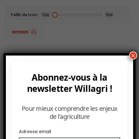
Taille du texte
12px
15px
IMPRIMER
Selon l’ONU, les prix des denrées alimentaires
×
reculent légèrement malgré les risques
persistants liés au phénomène El Niño.
Abonnez-vous à la
newsletter Willagri !
PRÉCEDENT
El Niño accroît la volatilité des prix des engrais.
Pour mieux comprendre les enjeux
de l’agriculture
SUIVANT
La grippe aviaire H5 se propage après un foyer en
Australie.
Adresse email