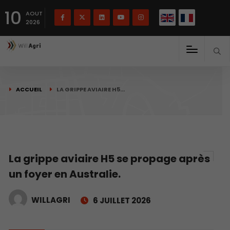
English
Français
English
10
(
)
AOUT
2026
ACCUEIL
LA GRIPPE AVIAIRE H5…
La grippe aviaire H5 se propage après
un foyer en Australie.
WILLAGRI
6 JUILLET 2026