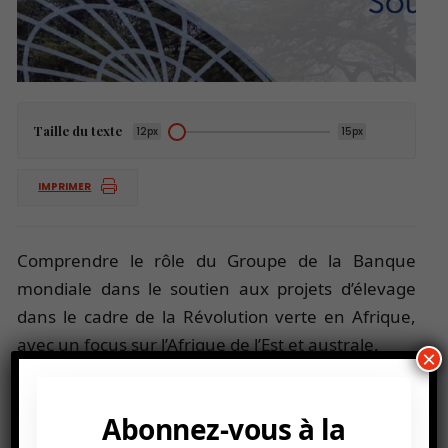
Taille du texte
12px
15px
IMPRIMER
Comprendre le rôle du Groupe de la Banque
mondiale dans le soutien aux projets d’élevage
dans le cadre de la Révolution verte en Afrique,
avec un focus sur l’Afrique de l’Est et australe.
×
Abonnez-vous à la