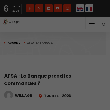
English
Français
English
6
(
)
AOUT
2026
ACCUEIL
AFSA : LA BANQUE…
AFSA : La Banque prend les
commandes ?
WILLAGRI
1 JUILLET 2026