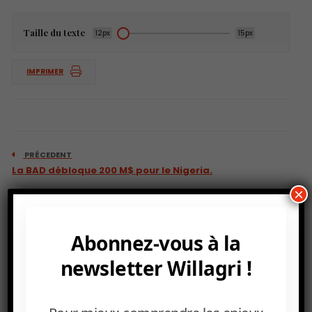
Taille du texte
12px
15px
IMPRIMER
PRÉCEDENT
La BAD débloque 200 M$ pour le Nigeria.
×
Abonnez-vous à la
newsletter Willagri !