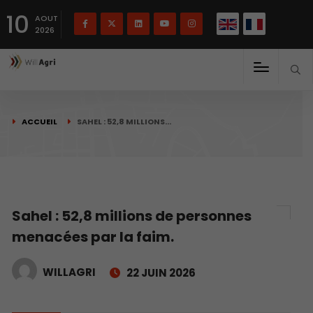
English
Français
English
10
(
)
AOUT
2026
ACCUEIL
SAHEL : 52,8 MILLIONS…
Sahel : 52,8 millions de personnes
menacées par la faim.
WILLAGRI
22 JUIN 2026