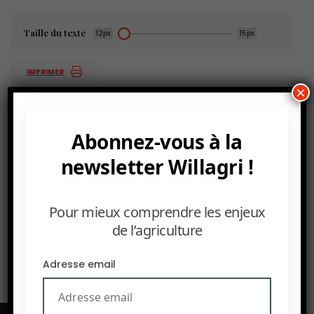
Taille du texte
12px
15px
IMPRIMER
×
Abonnez-vous à la
PRÉCEDENT
newsletter Willagri !
El Niño menace les récoltes africaines en 2026.
SUIVANT
Pour mieux comprendre les enjeux
Sahel : 52,8 millions de personnes menacées par la
de l’agriculture
faim.
Adresse email