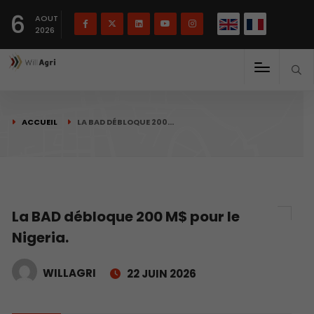
English
Français
English
6
(
)
AOUT
2026
ACCUEIL
LA BAD DÉBLOQUE 200…
La BAD débloque 200 M$ pour le
Nigeria.
WILLAGRI
22 JUIN 2026