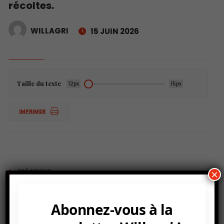
récoltes.
WILLAGRI
15 JUIN 2026
Taille du texte
12px
15px
IMPRIMER
PRÉCEDENT
×
El Niño réapparaît dans le Pacifique, intensifiant les
vagues de chaleur et les risques pour les cultures.
Abonnez-vous à la