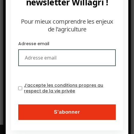
newsletter Willagri !
Pour mieux comprendre les enjeux
de l’agriculture
Adresse email
SUIVANT
J’accepte les conditions propres au
1er juin 2026, Pastoralisme, parcours et regards
respect de la vie privée
transverses au Cirad, visioconférence