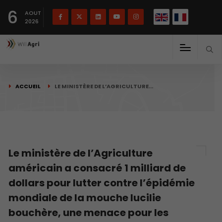
English
Français
English
6
(
)
AOUT
2026
ACCUEIL
LE MINISTÈRE DE L’AGRICULTURE…
Le ministère de l’Agriculture
américain a consacré 1 milliard de
dollars pour lutter contre l’épidémie
mondiale de la mouche lucilie
bouchère, une menace pour les