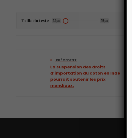
Taille du texte
12px
15px
PRÉCEDENT
La suspension des droits
d’importation du coton en Inde
pourrait soutenir les prix
mondiaux.