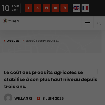
English
Français
English
10
(
)
AOUT
2026
ACCUEIL
LE COÛT DES PRODUITS…
Le coût des produits agricoles se
stabilise à son plus haut niveau depuis
trois ans.
WILLAGRI
8 JUIN 2026