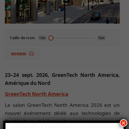
Taille du texte
12px
15px
IMPRIMER
23–24 sept. 2026, GreenTech North America,
Amérique du Nord
GreenTech North America
Le salon GreenTech North America 2026 est un
nouvel événement dédié aux technologies de
l’horticulture et à l’agriculture en environnement
×