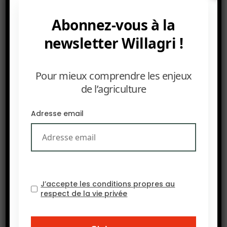
contrôlé (CEA). Organisé les 23 et 24 septembre
2026 à Philadelphia, il réunit producteurs,
Abonnez-vous à la
innovateurs et experts du secteur pour découvrir
newsletter Willagri !
les dernières solutions de culture de haute valeur
et développer des opportunités d’affaires en
Amérique du Nord.
Pour mieux comprendre les enjeux
de l’agriculture
Adresse email
J’accepte les conditions propres au
respect de la vie privée