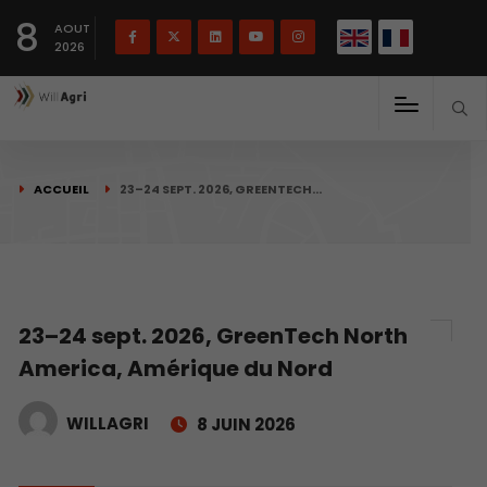
English
Français
English
8
(
)
AOUT
2026
ACCUEIL
23–24 SEPT. 2026, GREENTECH…
23–24 sept. 2026, GreenTech North
America, Amérique du Nord
WILLAGRI
8 JUIN 2026