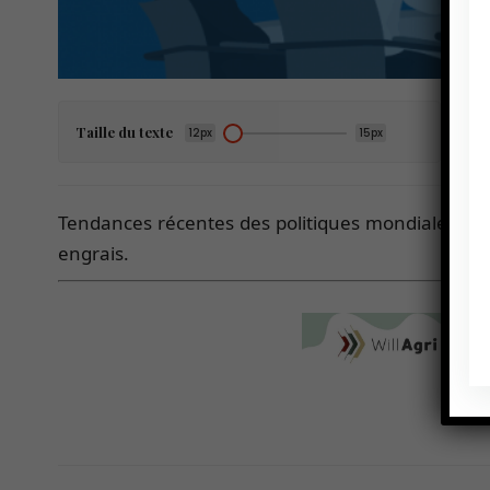
Taille du texte
12px
15px
Tendances récentes des politiques mondiales : 
engrais.