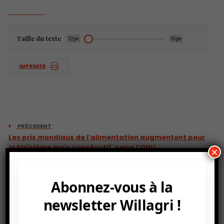
Taille du texte
12px
15px
IMPRIMER
PRÉCEDENT
Les prix mondiaux de l’alimentation augmentent pour
le troisième mois consécutif, selon l’ONU.
×
Abonnez-vous à la
newsletter Willagri !