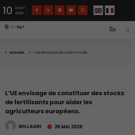
English
Français
English
10
(
)
AOUT
2026
ACCUEIL
L’UE ENVISAGE DE CONSTITUER…
L’UE envisage de constituer des stocks
de fertilisants pour aider les
agriculteurs européens.
WILLAGRI
26 MAI 2026