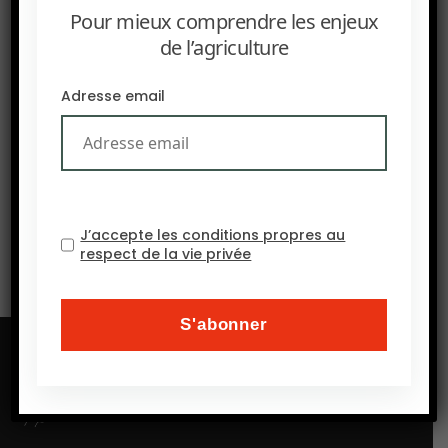
Pour mieux comprendre les enjeux
de l’agriculture
PRÉCEDENT
AFN : Les pressions environnementales et
Adresse email
géopolitiques entraînent la croissance constante des
deeptech dans l’agroalimentaire.
SUIVANT
La crise d’Hormuz entraîne un boom des
biocarburants
J’accepte les conditions propres au
respect de la vie privée