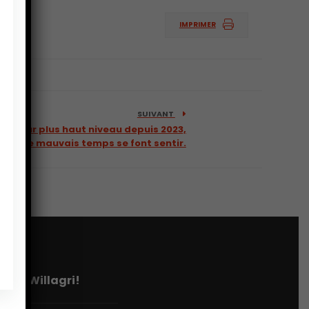
IMPRIMER
SUIVANT
eint leur plus haut niveau depuis 2023,
re et le mauvais temps se font sentir.
tter Willagri!