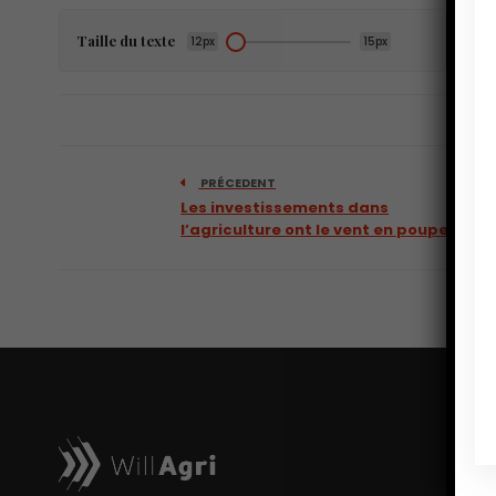
Taille du texte
12px
15px
PRÉCEDENT
Les investissements dans
l’agriculture ont le vent en poupe.