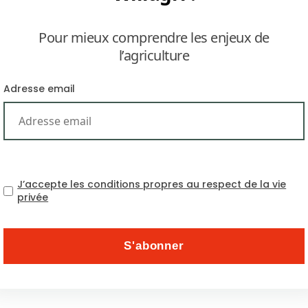
Pour mieux comprendre les enjeux de
l’agriculture
Adresse email
Les prix des récoltes ont att
alors que la guer
J’accepte les conditions propres au respect de la vie
privée
Thématiques
Abonnez-vous à la newsle