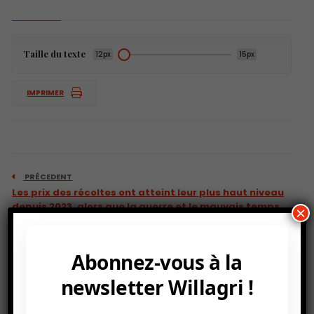
Taille du texte
12px
15px
IMPRIMER
PRÉCEDENT
Les prix des récoltes ont atteint leur plus haut niveau
depuis 2023, alors que la guerre et le mauvais temps
×
se font sentir.
Abonnez-vous à la
newsletter Willagri !