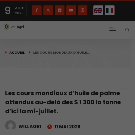
English
Français
English
9
(
)
AOUT
2026
ACCUEIL
LES COURS MONDIAUX D’HUILE…
Les cours mondiaux d’huile de palme
attendus au-delà des $ 1 300 la tonne
d’ici la mi-juillet.
WILLAGRI
11 MAI 2026