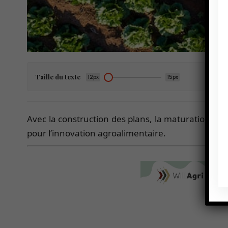
Taille du texte
12px
15px
Avec la construction des plans, la maturation des
pour l’innovation agroalimentaire.