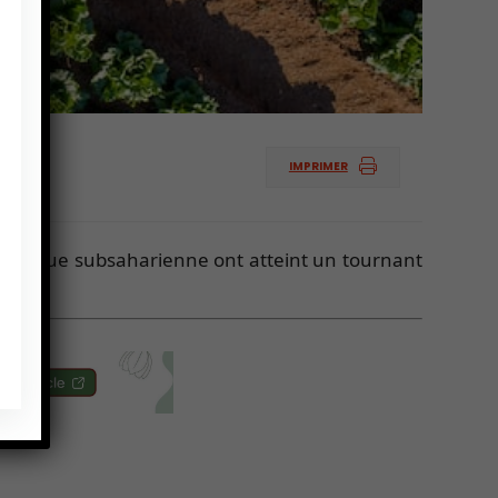
IMPRIMER
en Afrique subsaharienne ont atteint un tournant