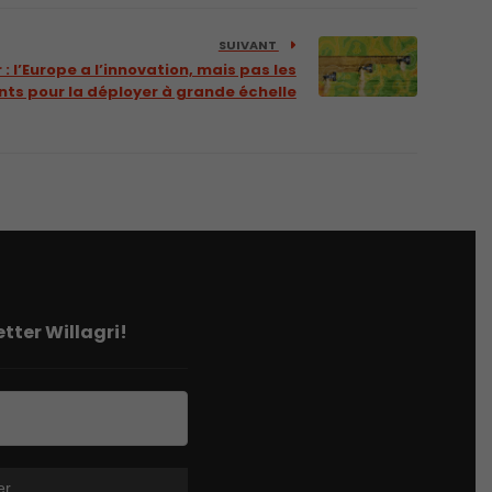
SUIVANT
 l’Europe a l’innovation, mais pas les
ts pour la déployer à grande échelle
tter Willagri!