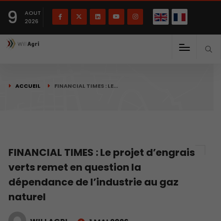
English
Français
English
9
(
)
AOUT
2026
ACCUEIL
FINANCIAL TIMES : LE…
FINANCIAL TIMES : Le projet d’engrais
verts remet en question la
dépendance de l’industrie au gaz
naturel