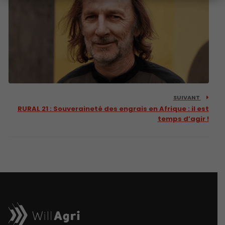
SUIVANT
RURAL 21 : Souveraineté des engrais en Afrique : il est
temps d’agir !