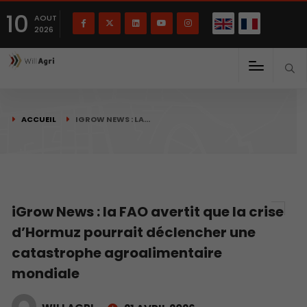
English
Français
English
10
(
)
AOUT
2026
ACCUEIL
IGROW NEWS : LA…
iGrow News : la FAO avertit que la crise
d’Hormuz pourrait déclencher une
catastrophe agroalimentaire
mondiale