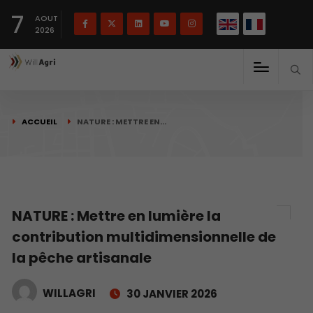
English
Français
English
7
(
)
AOUT
2026
ACCUEIL
NATURE : METTRE EN…
NATURE : Mettre en lumière la
contribution multidimensionnelle de
la pêche artisanale
WILLAGRI
30 JANVIER 2026