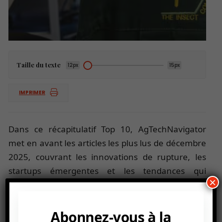
Taille du texte
12px
15px
IMPRIMER
Dans ce récapitulatif Top 10, AgTechNavigator
met en avant les articles les plus lus de décembre
2025, couvrant les innovations de rupture, les
startups émergentes et les tendances qui
×
façonnent l’avenir de l’agriculture.
Abonnez-vous à la