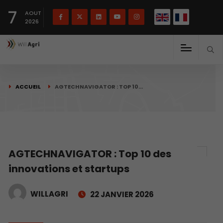
English
Français
English
7
(
)
AOUT
2026
ACCUEIL
AGTECHNAVIGATOR : TOP 10…
AGTECHNAVIGATOR : Top 10 des
innovations et startups
WILLAGRI
22 JANVIER 2026