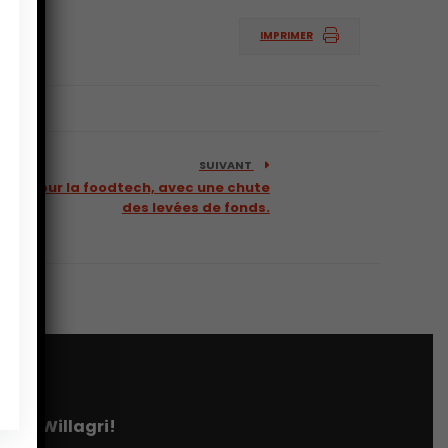
IMPRIMER
SUIVANT
que pour la foodtech, avec une chute
des levées de fonds.
tter Willagri!