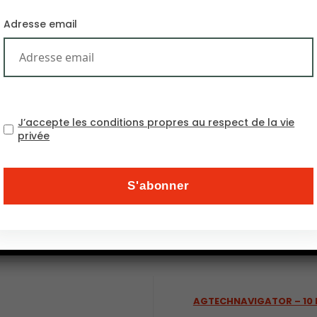
Adresse email
J’accepte les conditions propres au respect de la vie
privée
ions majeures de l’année 2025 en Europe, illustrant les i
ropéen.
AGTECHNAVIGATOR – 10 hi