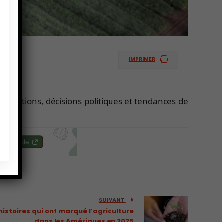
IMPRIMER
nnovations, décisions politiques et tendances de
SUIVANT
stoires qui ont marqué l’agriculture
dans les Amériques en 2025