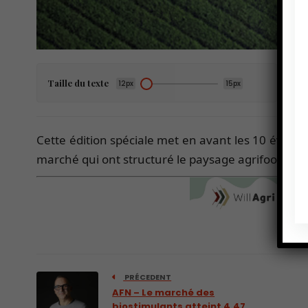
Taille du texte
12px
15px
Cette édition spéciale met en avant les 10 évolut
marché qui ont structuré le paysage agrifood eu
PRÉCEDENT
AFN – Le marché des
biostimulants atteint 4,47