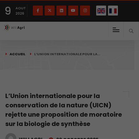
English
Français
English
9
(
)
AOUT
2026
ACCUEIL
L’UNION INTERNATIONALE POUR LA…
L’Union internationale pour la
conservation de la nature (UICN)
rejette une proposition de moratoire
sur la biologie de synthèse