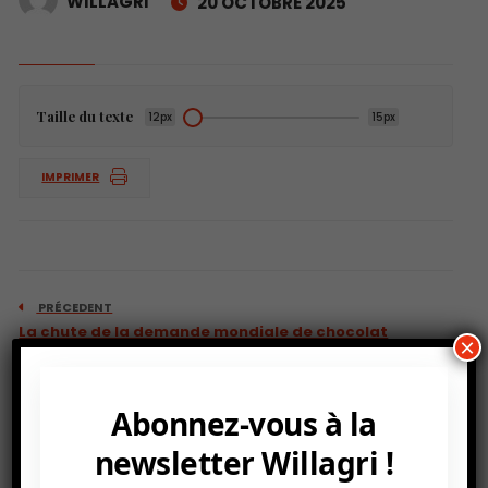
WILLAGRI
20 OCTOBRE 2025
Taille du texte
12px
15px
IMPRIMER
PRÉCEDENT
La chute de la demande mondiale de chocolat
×
s’aggrave subissant encore l’effet de l’envolée du
cours du cacao en 2024
Abonnez-vous à la
newsletter Willagri !