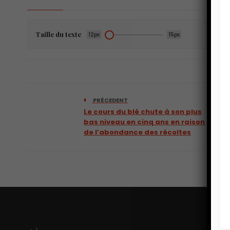
Taille du texte
12px
15px
PRÉCEDENT
Le cours du blé chute à son plus
bas niveau en cinq ans en raison
de l’abondance des récoltes