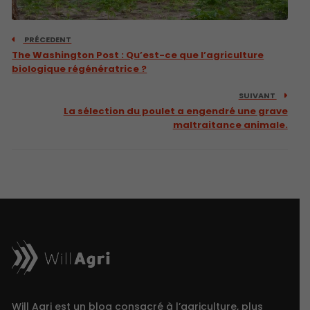
PRÉCEDENT
The Washington Post : Qu’est-ce que l’agriculture
biologique régénératrice ?
SUIVANT
La sélection du poulet a engendré une grave
maltraitance animale.
Will Agri est un blog consacré à l’agriculture, plus