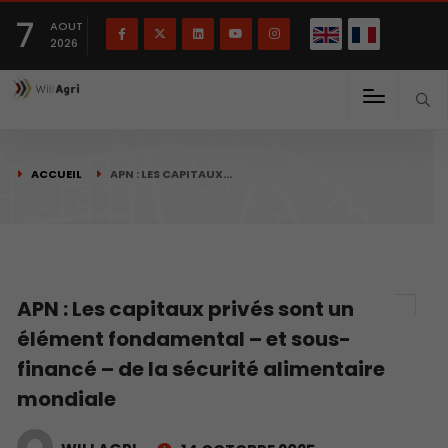
English
Français
English
7
(
)
AOUT
2026
ACCUEIL
APN : LES CAPITAUX…
APN : Les capitaux privés sont un
élément fondamental – et sous-
financé – de la sécurité alimentaire
mondiale