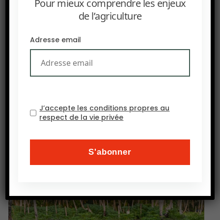
Pour mieux comprendre les enjeux
reste sous-financé et sous-représenté sur les
de l’agriculture
marchés de capitaux.
Adresse email
J’accepte les conditions propres au
respect de la vie privée