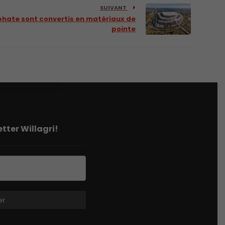
SUIVANT
hate sont convertis en matériaux de
pointe
tter Willagri!