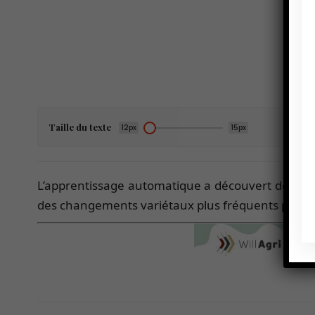
Taille du texte
12px
15px
L’apprentissage automatique a découvert des détai
des changements variétaux plus fréquents peuvent