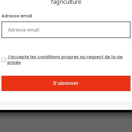
l’agriculture
Adresse email
J’accepte les conditions propres au respect de la vie
privée
ls clés sur la culture du riz sur cinq décennies, révél
 soutenir la productivité.