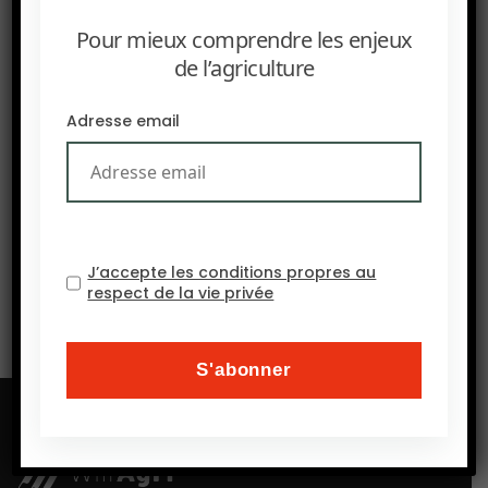
Pour mieux comprendre les enjeux
de l’agriculture
PRÉCEDENT
Adresse email
GRAIN : Les coûts sanitaires et nutritionnels des
supermarchés
SUIVANT
Nouvel outil d’aide à la décision gratuit qui conseille
des cultures de couverture aux fermiers en fonction
de leurs objectifs
J’accepte les conditions propres au
respect de la vie privée