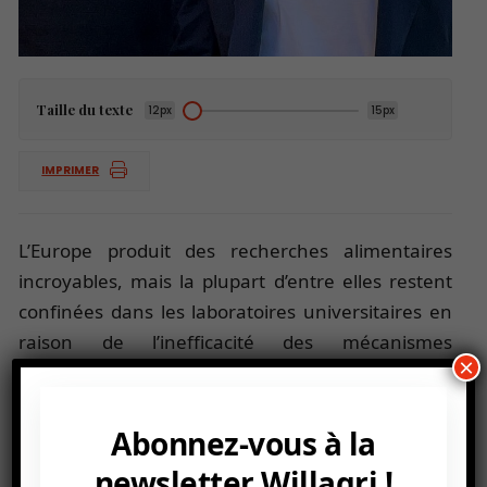
Taille du texte
12px
15px
IMPRIMER
L’Europe produit des recherches alimentaires
incroyables, mais la plupart d’entre elles restent
confinées dans les laboratoires universitaires en
raison de l’inefficacité des mécanismes
×
traditionnels de transfert de technologie.
Abonnez-vous à la
newsletter Willagri !