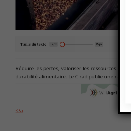
Taille du texte
12px
15px
Réduire les pertes, valoriser les ressources et ren
durabilité alimentaire. Le Cirad publie une note 
</a