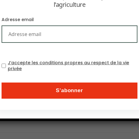
l’agriculture
Adresse email
J’accepte les conditions propres au respect de la vie
privée
forcer l’autonomie des territoires… L’économie circulaire
de position qui présente les grandes lignes de ses reche