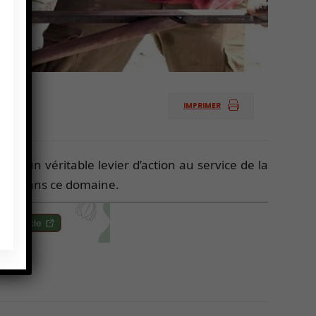
IMPRIMER
 est un véritable levier d’action au service de la
rches dans ce domaine.